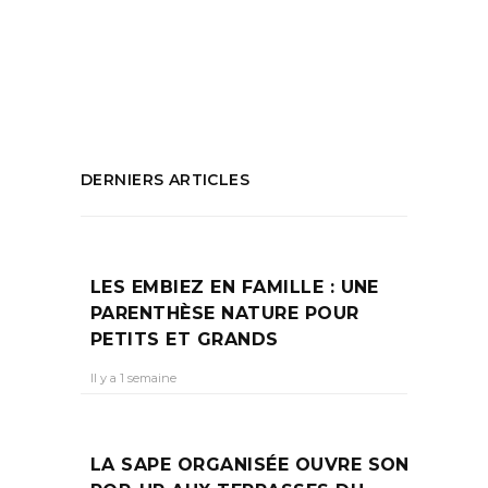
Ciotat
,
galeriste
,
Louiseart
,
Port de La
Ciotat
,
Que faire à la Ciotat ?
PARTAGEZ :
DERNIERS ARTICLES
LES EMBIEZ EN FAMILLE : UNE
PARENTHÈSE NATURE POUR
PETITS ET GRANDS
Il y a 1 semaine
LA SAPE ORGANISÉE OUVRE SON