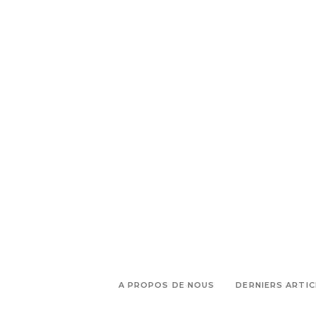
,
marseille
Transat Marseille
A PROPOS DE NOUS
DERNIERS ARTIC