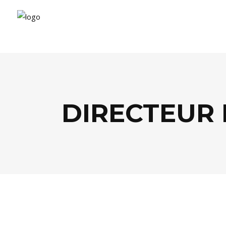
DIRECTEUR 
ARTS
,
PEOPLE
,
THÉÂTRE