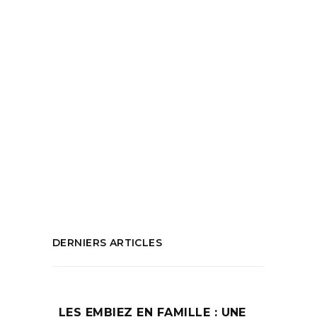
marque de bijoux
READ MORE
Tags:
bijoux de lunettes
,
bijoux malas
,
bijoux
solidaire
,
bijoux solidaires
,
bracelet bague
,
chaîne de taille
,
créatrice marseillaise
,
déesse des bijoux
,
pierres semi-
précieuses
,
Ratna Devi
,
symbole spirituels
PARTAGEZ :
DERNIERS ARTICLES
LES EMBIEZ EN FAMILLE : UNE