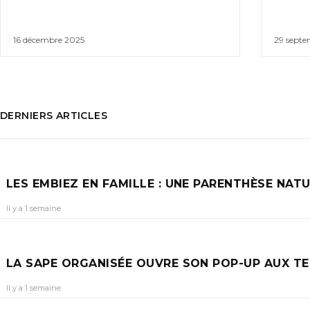
16 décembre 2025
29 septe
DERNIERS ARTICLES
LES EMBIEZ EN FAMILLE : UNE PARENTHÈSE NA
Il y a 1 semaine
LA SAPE ORGANISÉE OUVRE SON POP-UP AUX T
Il y a 1 semaine