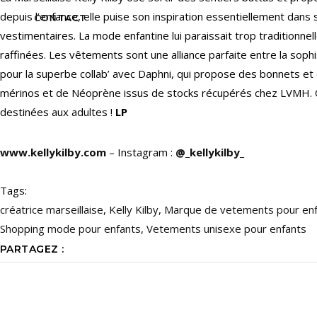
depuis l’enfance, elle puise son inspiration essentiellement dans
CONTACT
vestimentaires. La mode enfantine lui paraissait trop traditionne
raffinées. Les vêtements sont une alliance parfaite entre la sophis
pour la superbe collab’ avec Daphni, qui propose des bonnets et 
mérinos et de Néoprène issus de stocks récupérés chez LVMH. On 
destinées aux adultes !
LP
www.kellykilby.com
– Instagram :
@_kellykilby_
Tags:
créatrice marseillaise
,
Kelly Kilby
,
Marque de vetements pour en
Shopping mode pour enfants
,
Vetements unisexe pour enfants
PARTAGEZ :