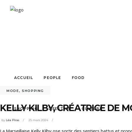
ACCUEIL
PEOPLE
FOOD
MODE
,
SHOPPING
KELLY KILBY, CRÉATRICE DE 
SHOPPING
LIFESTYLE
CULTURE
by
Léa Piras
25 mars 2024
La Marseillaise Kelly Kilby ose sortir des sentiers battus et p