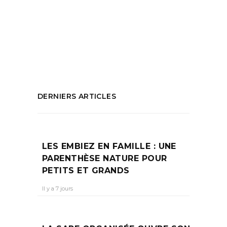
courses de Noël à Marseille
,
Patinoire
Marseille
,
Shopping de Noël
,
Voir le père
Noël aux terrasses du port
PARTAGEZ :
DERNIERS ARTICLES
LES EMBIEZ EN FAMILLE : UNE
PARENTHÈSE NATURE POUR
PETITS ET GRANDS
Il y a 7 jours