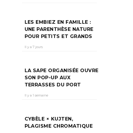
OUR
 AU
LES EMBIEZ EN FAMILLE :
UNE PARENTHÈSE NATURE
POUR PETITS ET GRANDS
Il y a 7 jours
ion,
LA SAPE ORGANISÉE OUVRE
SON POP-UP AUX
TERRASSES DU PORT
Il y a 1 semaine
CYBÈLE × KUJTEN,
PLAGISME CHROMATIQUE