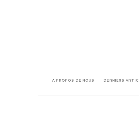
,
,
,
ciments
Carrelage
Décoration
,
,
Shopping déco
Zelliges
Zelliges
faits main
A PROPOS DE NOUS
DERNIERS ARTIC