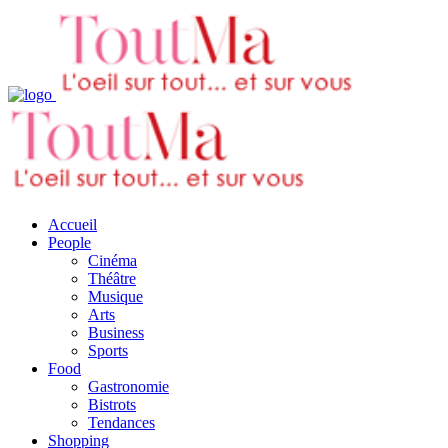
Accueil
People
Cinéma
Théâtre
Musique
Arts
Business
Sports
Food
Gastronomie
Bistrots
Tendances
Shopping