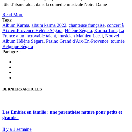
rôle d’Esmeralda, dans la comédie musicale Notre-Dame
Read More
Tags:
Album Karma
,
album karma 2022
,
chanteuse française
,
concert à
Aix-en-Provence Hélène Ségara
,
Hélène Ségara
,
Karma Tour
,
La
France a un incroyable talent
,
musicien Mathieu Lecat
,
Nouvel
Album Hélène Ségara
,
Pasino Grand d'Aix-En-Provence
,
tournée
Belgique Ségara
Partagez :
DERNIERS ARTICLES
Les Embiez en famille : une parenthèse nature pour petits et
grands
Il y a 1 semaine