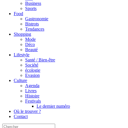
Business
Sports
Food
Gastronomie
Bistrots
Tendances
Shopping
Mode
Déco
Beauté
Lifestyle
Santé / Bien-être
Société
écologie
Evasion
Culture
Agenda
Livres
Histoire
Festivals
Le dernier numéro
Où le trouver ?
Contact