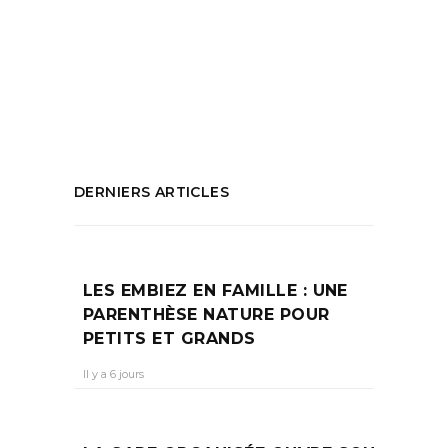
à Marseille
,
que faire à marseille
,
Restaurant 12 ème
,
Restaurant La
Valentine
,
Restaurant Tao Marseille
PARTAGEZ :
DERNIERS ARTICLES
LES EMBIEZ EN FAMILLE : UNE
PARENTHÈSE NATURE POUR
PETITS ET GRANDS
Il y a 6 jours