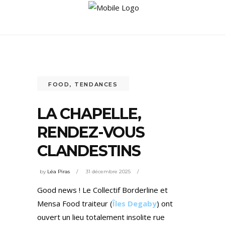
FOOD
,
TENDANCES
LA CHAPELLE,
RENDEZ-VOUS
CLANDESTINS
by
Léa Piras
31 décembre 2025
Good news ! Le Collectif Borderline et
Mensa Food traiteur (
Îles Degaby
) ont
ouvert un lieu totalement insolite rue