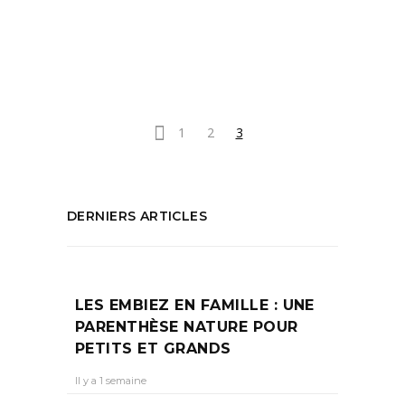
diner à Saint Tropez
,
Restaurant
Ramatuelle
,
Saint Tropez
PARTAGEZ :
1
2
3
DERNIERS ARTICLES
LES EMBIEZ EN FAMILLE : UNE
PARENTHÈSE NATURE POUR
PETITS ET GRANDS
Il y a 1 semaine