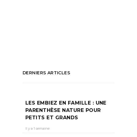
Galerie Art-Cade
,
Grands Bains Douches de
la Plaine
,
Jean-Marc Lévy-Leblond
,
marseille
,
Nelly Maurel
,
science-fiction
,
spatiale
,
sphère de l'univers
,
vernissage
,
vidéo smars
,
vigntaine d'artistes
PARTAGEZ :
DERNIERS ARTICLES
LES EMBIEZ EN FAMILLE : UNE
PARENTHÈSE NATURE POUR
PETITS ET GRANDS
Il y a 1 semaine