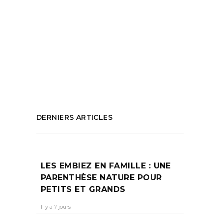
Galerie Art-Cade
,
Grands Bains Douches de
la Plaine
,
Jean-Marc Lévy-Leblond
,
marseille
,
Nelly Maurel
,
science-fiction
,
spatiale
,
sphère de l'univers
,
vernissage
,
vidéo smars
,
vigntaine d'artistes
PARTAGEZ :
DERNIERS ARTICLES
LES EMBIEZ EN FAMILLE : UNE
PARENTHÈSE NATURE POUR
PETITS ET GRANDS
Il y a 7 jours