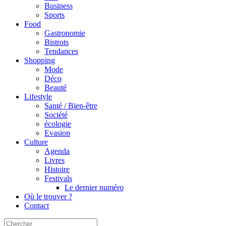
Business
Sports
Food
Gastronomie
Bistrots
Tendances
Shopping
Mode
Déco
Beauté
Lifestyle
Santé / Bien-être
Société
écologie
Evasion
Culture
Agenda
Livres
Histoire
Festivals
Le dernier numéro
Où le trouver ?
Contact