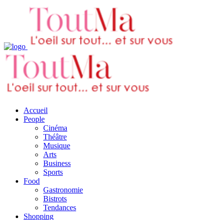
Accueil
People
Cinéma
Théâtre
Musique
Arts
Business
Sports
Food
Gastronomie
Bistrots
Tendances
Shopping