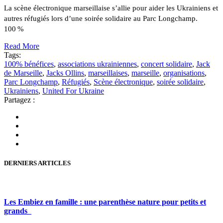
La scène électronique marseillaise s’allie pour aider les Ukrainiens et
autres réfugiés lors d’une soirée solidaire au Parc Longchamp.
100 %
Read More
Tags:
100% bénéfices
,
associations ukrainiennes
,
concert solidaire
,
Jack
de Marseille
,
Jacks Ollins
,
marseillaises
,
marseille
,
organisations
,
Parc Longchamp
,
Réfugiés
,
Scène électronique
,
soirée solidaire
,
Ukrainiens
,
United For Ukraine
Partagez :
DERNIERS ARTICLES
Les Embiez en famille : une parenthèse nature pour petits et
grands