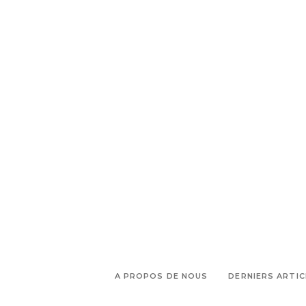
,
,
marseille
The Guilty
théâtre
,
Armand
Théâtre Gymnase Hors
,
les murs
Théâtre Odéon
A PROPOS DE NOUS
DERNIERS ARTIC