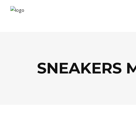
SNEAKERS M
AGENDA
,
MODE
,
SHOPPING