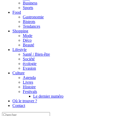
Business
Sports
Food
Gastronomie
Bistrots
Tendances
Shopping
Mode
Déco
Beauté
Lifestyle
Santé / Bien-être
Société
écologie
Evasion
Culture
Agenda
Livres
Histoire
Festivals
Le dernier numéro
Où le trouver ?
Contact