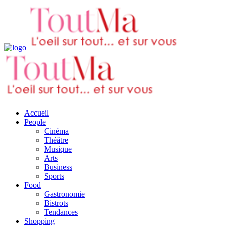
Accueil
People
Cinéma
Théâtre
Musique
Arts
Business
Sports
Food
Gastronomie
Bistrots
Tendances
Shopping