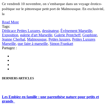
Ce vendredi 10 novembre, on s’embarque dans un voyage érotico-
poétique sur le pittoresque petit port de Malmousque. En exclusivité,
la
Read More
Tags:
Dédicace Petites Luxures
,
dessinateur
,
Évènement Marseille
,
Exposition
,
galerie d'art Marseille
,
Galerie Pentcheff
,
Graphiste
,
Jeanne Cherhal
,
Malmousque
,
Petites luxures
,
Petites Luxures
Marseille
,
que faire à marseille
,
Simon Frankart
Partagez :
DERNIERS ARTICLES
Les Embiez en famille : une parenthèse nature pour petits et
grands