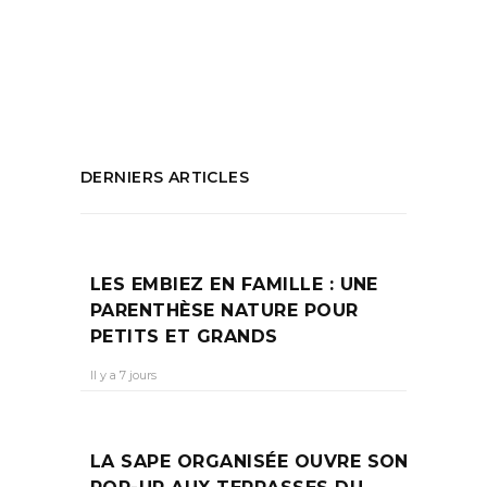
peint
,
Showroom rue Montigny
,
Vanessa
Hahusseau
,
Ylume
PARTAGEZ :
DERNIERS ARTICLES
LES EMBIEZ EN FAMILLE : UNE
PARENTHÈSE NATURE POUR
PETITS ET GRANDS
Il y a 7 jours
LA SAPE ORGANISÉE OUVRE SON