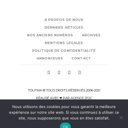
A PROPOS DE NOUS
DERNIERS ARTICLES
NOS ANCIENS NUMÉROS
ARCHIVES
MENTIONS LÉGALES
POLITIQUE DE CONFIDENTIALITÉ
ANNONCEURS
CONTACT
TOUTMA © TOUS DROITS RÉSERVÉS 2006-2021
RÉALISÉ AVEC ❤ PAR
AGENCE 2F2C
Nous utilisons des cookies pour vous garantir la meilleure
expérience sur notre site web. Si vous continuez à utiliser ce
site, nous supposerons que vous en êtes satisfait.
OK