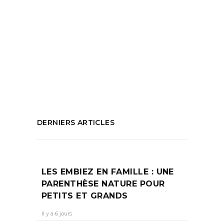
de la Joliette
,
Première Biennale de la
Joliette
,
Projection cinéma Marseille
,
que
faire à marseille
,
Spectacles Marseille
,
Vernissage Atelier Tchikebe
,
Visites
architecturales Marseille
PARTAGEZ :
DERNIERS ARTICLES
LES EMBIEZ EN FAMILLE : UNE
PARENTHÈSE NATURE POUR
PETITS ET GRANDS
Il y a 6 jours