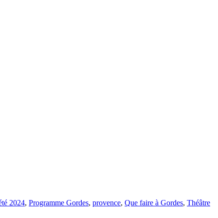
été 2024
,
Programme Gordes
,
provence
,
Que faire à Gordes
,
Théâtre