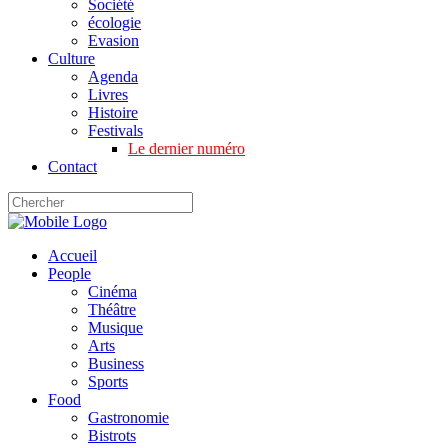
Société
écologie
Evasion
Culture
Agenda
Livres
Histoire
Festivals
Le dernier numéro
Contact
Accueil
People
Cinéma
Théâtre
Musique
Arts
Business
Sports
Food
Gastronomie
Bistrots