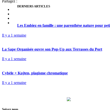
Partagez :
DERNIERS ARTICLES
Les Embiez en famille : une parenthèse nature pour pet
Il y a 1 semaine
La Sape Organisée ouvre son Pop-Up aux Terrasses du Port
Il y a 1 semaine
Cybèle × Kujten, plagisme chromatique
Il y a 1 semaine
Suivez nous