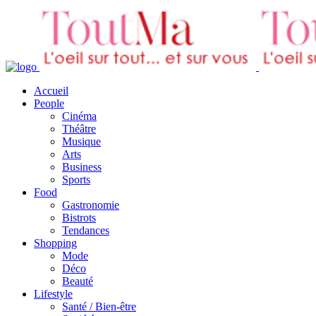
Accueil
People
Cinéma
Théâtre
Musique
Arts
Business
Sports
Food
Gastronomie
Bistrots
Tendances
Shopping
Mode
Déco
Beauté
Lifestyle
Santé / Bien-être