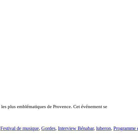
x les plus emblématiques de Provence. Cet événement se
,
Festival de musique
,
Gordes
,
Interview Bénabar
,
luberon
,
Programme 