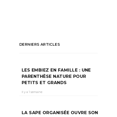
d'animaux
,
que faire à marseille
,
Vie
Sauvage
PARTAGEZ :
DERNIERS ARTICLES
LES EMBIEZ EN FAMILLE : UNE
PARENTHÈSE NATURE POUR
PETITS ET GRANDS
Il y a 1 semaine
LA SAPE ORGANISÉE OUVRE SON