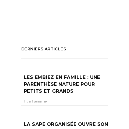
d'animaux
,
que faire à marseille
,
Vie
Sauvage
PARTAGEZ :
DERNIERS ARTICLES
LES EMBIEZ EN FAMILLE : UNE
PARENTHÈSE NATURE POUR
PETITS ET GRANDS
Il y a 1 semaine
LA SAPE ORGANISÉE OUVRE SON