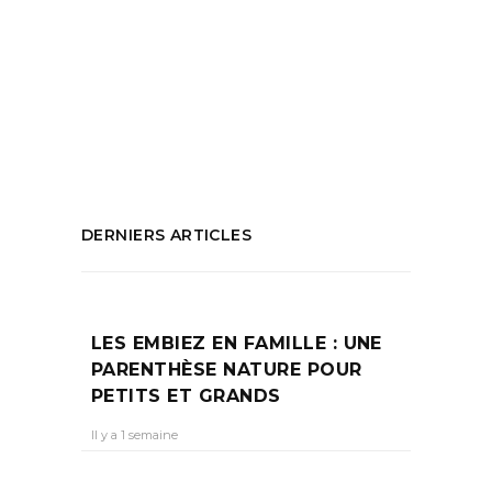
Carré d'Or
,
chambre orientale
,
Chambres
d'hôtes
,
chiné
,
Décoration
,
détente
,
Évasion
,
jardin
,
Maison d'hôtes
,
Maison
Mermoz
,
marseille
PARTAGEZ :
DERNIERS ARTICLES
LES EMBIEZ EN FAMILLE : UNE
PARENTHÈSE NATURE POUR
PETITS ET GRANDS
Il y a 1 semaine