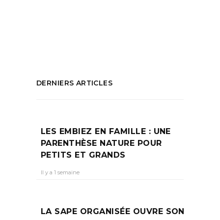
déco à marseille
,
revendeur chaise eames
,
serax marseille
PARTAGEZ :
DERNIERS ARTICLES
LES EMBIEZ EN FAMILLE : UNE
PARENTHÈSE NATURE POUR
PETITS ET GRANDS
Il y a 1 semaine
LA SAPE ORGANISÉE OUVRE SON