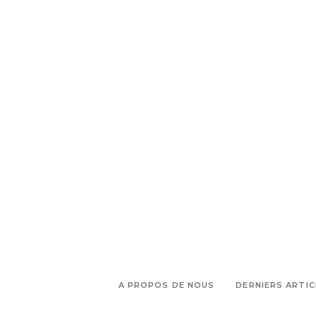
,
conseils personnalisés Parfum
,
création parfum
créer son
,
parfum
La Compagnie
,
,
Marseillaise
Maison des Nines
,
Maison Margiela
Nines Hors les
Murs
A PROPOS DE NOUS
DERNIERS ARTIC