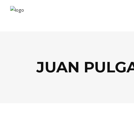
JUAN PULG
BISTROTS
,
FOOD