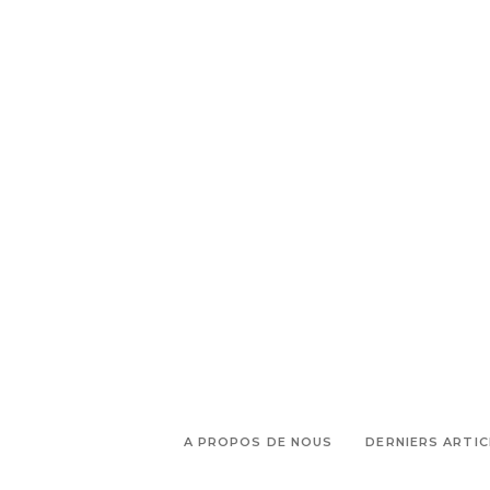
,
femme enceinte marseille
,
Shopping grossesse
Shopping
,
grossesse marseille
Shopping
,
Marseille
Vêtements de grossesse
A PROPOS DE NOUS
DERNIERS ARTIC