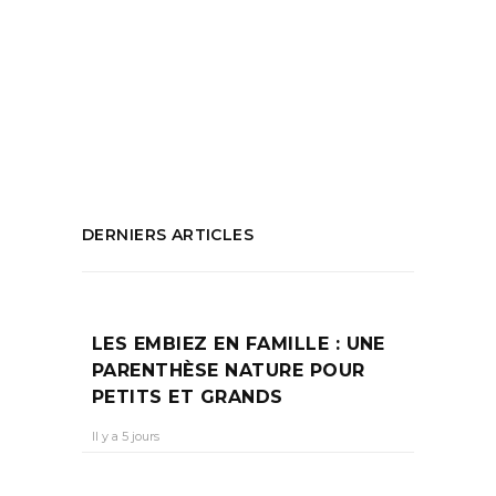
Forum de la région
,
Forum Marseille
,
Hotel
de région Marseille
,
Lutte contre les
violences faites aux femmes
,
Respect pour
les femmes
,
Sensibilisation
PARTAGEZ :
DERNIERS ARTICLES
LES EMBIEZ EN FAMILLE : UNE
PARENTHÈSE NATURE POUR
PETITS ET GRANDS
Il y a 5 jours