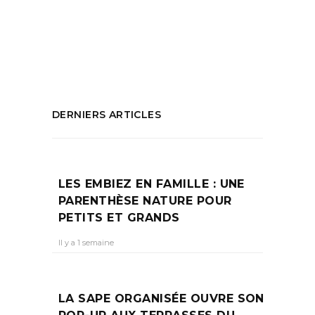
Marseille
,
Photo Marseille
,
photographie
,
que faire à marseille
,
vieux port
PARTAGEZ :
DERNIERS ARTICLES
LES EMBIEZ EN FAMILLE : UNE
PARENTHÈSE NATURE POUR
PETITS ET GRANDS
Il y a 1 semaine
LA SAPE ORGANISÉE OUVRE SON