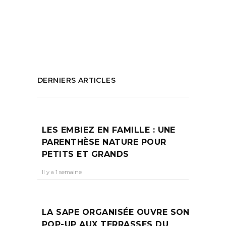
Ecole de mode
,
My Fashion School
,
upcycling
PARTAGEZ :
DERNIERS ARTICLES
LES EMBIEZ EN FAMILLE : UNE
PARENTHÈSE NATURE POUR
PETITS ET GRANDS
Il y a 1 semaine
LA SAPE ORGANISÉE OUVRE SON
POP-UP AUX TERRASSES DU