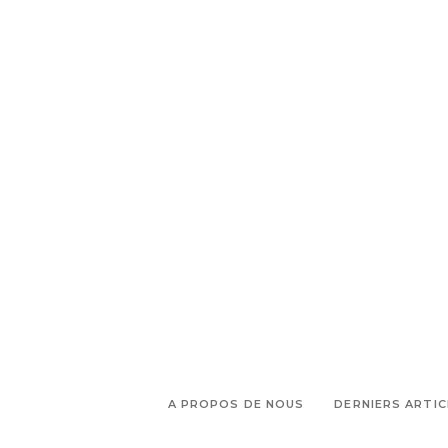
,
,
,
Evasion Portugal
Faro
Lagos
,
Ou manger en Algarve
Ou
,
partir au portugal
Ou partir en
,
,
vacances
Portugal
Que faire en
,
,
Algarve
Que visiter au Portugal
,
Restaurant en Algarve
Vacances
été indien
A PROPOS DE NOUS
DERNIERS ARTIC