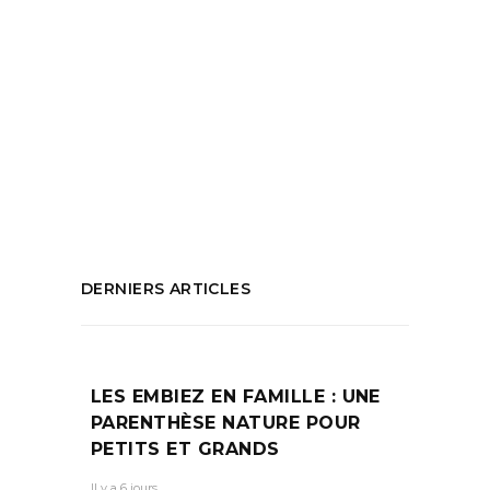
Tags:
Art culinaire
,
concours
,
Concours culinaire
,
Concours de patisserie
,
Concours engagé
,
Concours inclusif
,
Concours sodexo
,
Concours un pour tous
,
Inclusivité
,
Situation
de handicap
,
Sodexo
PARTAGEZ :
DERNIERS ARTICLES
LES EMBIEZ EN FAMILLE : UNE
PARENTHÈSE NATURE POUR
PETITS ET GRANDS
Il y a 6 jours