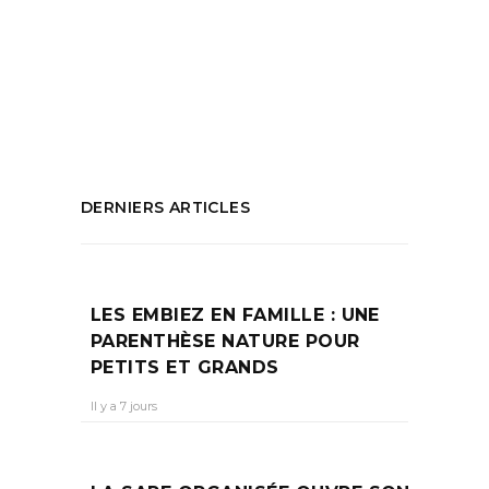
Mascarade
,
promouvoir artistes
,
pub
,
réalisteurs
,
Séquence Sud
,
Talents du Sud
,
tournages Marseille
PARTAGEZ :
DERNIERS ARTICLES
LES EMBIEZ EN FAMILLE : UNE
PARENTHÈSE NATURE POUR
PETITS ET GRANDS
Il y a 7 jours