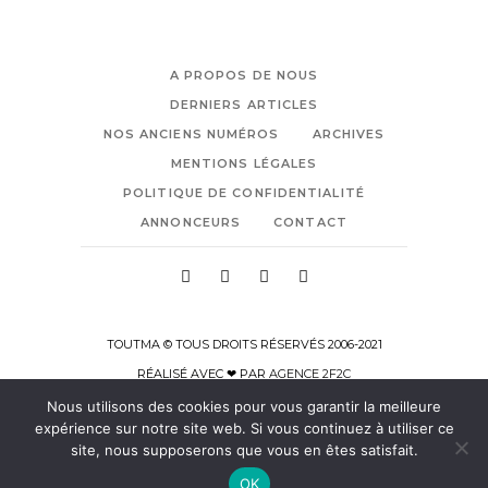
A PROPOS DE NOUS
DERNIERS ARTICLES
NOS ANCIENS NUMÉROS
ARCHIVES
MENTIONS LÉGALES
POLITIQUE DE CONFIDENTIALITÉ
ANNONCEURS
CONTACT
TOUTMA © TOUS DROITS RÉSERVÉS 2006-2021
RÉALISÉ AVEC ❤ PAR
AGENCE 2F2C
Nous utilisons des cookies pour vous garantir la meilleure
expérience sur notre site web. Si vous continuez à utiliser ce
site, nous supposerons que vous en êtes satisfait.
OK