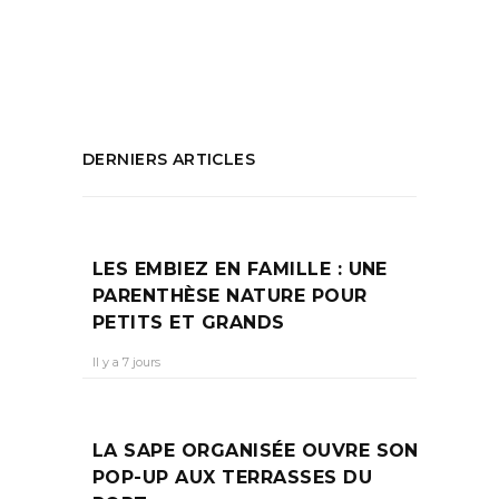
Dubai
,
The Frame Dubai
,
The Nest
PARTAGEZ :
DERNIERS ARTICLES
LES EMBIEZ EN FAMILLE : UNE
PARENTHÈSE NATURE POUR
PETITS ET GRANDS
Il y a 7 jours
LA SAPE ORGANISÉE OUVRE SON
POP-UP AUX TERRASSES DU