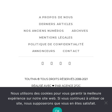
A PROPOS DE NOUS
DERNIERS ARTICLES
NOS ANCIENS NUMÉROS
ARCHIVES
MENTIONS LÉGALES
POLITIQUE DE CONFIDENTIALITÉ
ANNONCEURS
CONTACT
TOUTMA © TOUS DROITS RÉSERVÉS 2006-2021
RÉALISÉ AVEC ❤ PAR
AGENCE 2F2C
Nous utilisons des cookies pour vous garantir la meilleure
expérience sur notre site web. Si vous continuez à utiliser ce
site, nous supposerons que vous en êtes satisfait.
OK