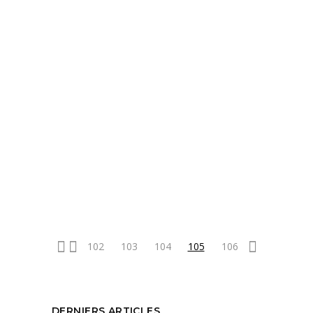
NUIT DE L’ENTREPRISE
2015, LA SOIRÉE DES
TALENTS !
by
Emmanuelle Vigne
3 juin 2015
La 10ème édition des Talents du Pays
d’Aix qui se tenait au Pasino jeudi 28 mai a
connu un grand
READ MORE
PARTAGEZ :
102
103
104
105
106
DERNIERS ARTICLES