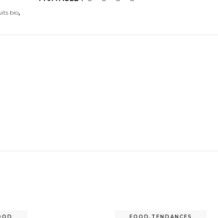
,
its bio
OOD
FOOD
,
TENDANCES