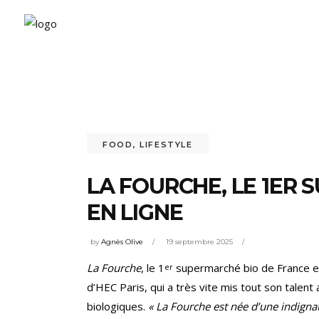
FOOD
,
LIFESTYLE
LA FOURCHE, LE 1ER
EN LIGNE
by
Agnès Olive
19 septembre 2025
La Fourche
, le 1
supermarché bio de France en 
er
d’HEC Paris, qui a très vite mis tout son talent
biologiques.
« La Fourche est née d’une indignat