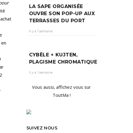
 pour
LA SAPE ORGANISÉE
ité
OUVRE SON POP-UP AUX
’achat
TERRASSES DU PORT
Il y a 1 semaine
e
 en
CYBÈLE × KUJTEN,
0
PLAGISME CHROMATIQUE
ar
Il y a 1 semaine
 2
Vous aussi, affichez vous sur
r
ToutMa !
SUIVEZ NOUS