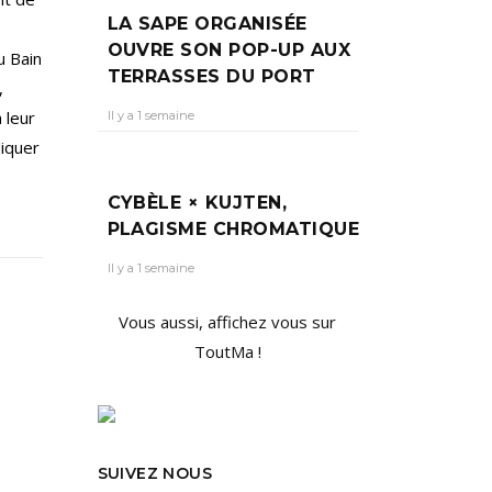
LA SAPE ORGANISÉE
OUVRE SON POP-UP AUX
u Bain
TERRASSES DU PORT
,
 leur
Il y a 1 semaine
diquer
CYBÈLE × KUJTEN,
PLAGISME CHROMATIQUE
Il y a 1 semaine
Vous aussi, affichez vous sur
ToutMa !
SUIVEZ NOUS