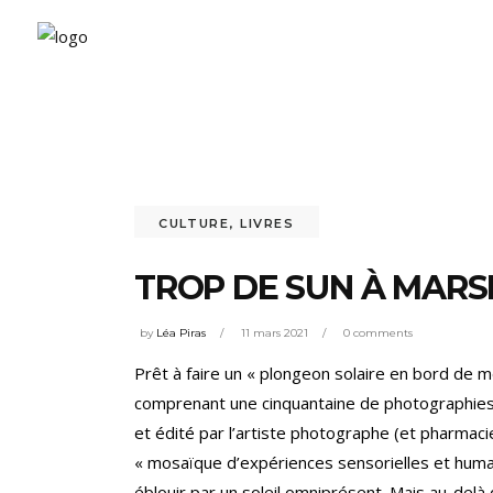
CULTURE
,
LIVRES
TROP DE SUN À MARS
by
Léa Piras
11 mars 2021
0 comments
Prêt à faire un « plongeon solaire en bord de m
comprenant une cinquantaine de photographies 
et édité par l’artiste photographe (et pharmaci
« mosaïque d’expériences sensorielles et humai
éblouir par un soleil omniprésent. Mais au-delà de