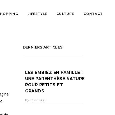
SHOPPING
LIFESTYLE
CULTURE
CONTACT
DERNIERS ARTICLES
LES EMBIEZ EN FAMILLE :
UNE PARENTHÈSE NATURE
POUR PETITS ET
GRANDS
aginé
Il y a 1 semaine
ie
e
nt de