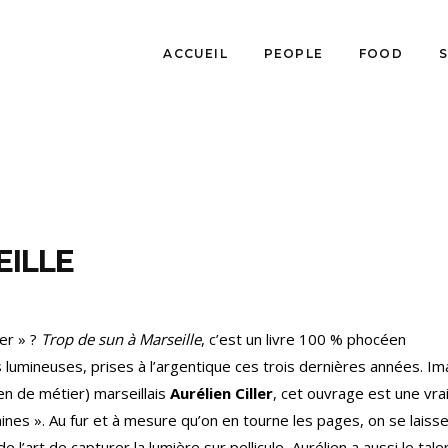
ACCUEIL
PEOPLE
FOOD
EILLE
er » ?
Trop de sun à Marseille
, c’est un livre 100 % phocéen
lumineuses, prises à l’argentique ces trois dernières années. Im
en de métier) marseillais
Aurélien Ciller
, cet ouvrage est une vra
nes ». Au fur et à mesure qu’on en tourne les pages, on se laiss
 l’art de capturer la lumière sur pellicule, Aurélien a aussi le tale