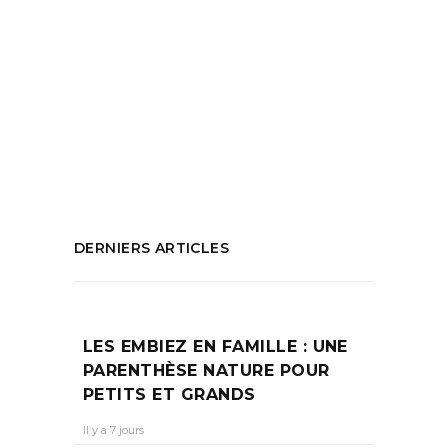
Aeroport Marseille
,
Dubai
,
Dubai depuis
Marseille
,
Evasion Dubai
,
Idée d'évasion
,
Marseille Dubai
,
Ou partir pour les fêtes
,
Partir à Dubai
,
Transavia
,
Visit Dubai
,
Vol
direct Dubai
PARTAGEZ :
DERNIERS ARTICLES
LES EMBIEZ EN FAMILLE : UNE
PARENTHÈSE NATURE POUR
PETITS ET GRANDS
Il y a 7 jours