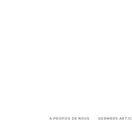
,
,
Provence
spectacles
Spectacles à
,
voir
théâtre
A PROPOS DE NOUS
DERNIERS ARTIC