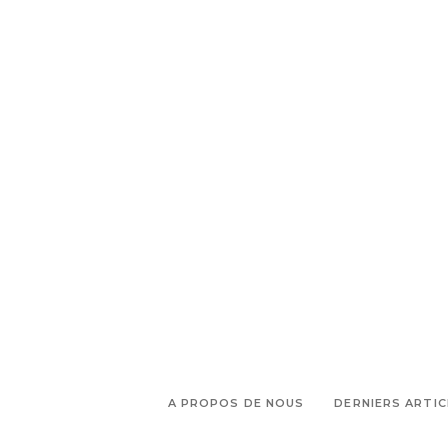
accompagne les longues fins de journée
READ MORE
TAGS:
PARTAGEZ :
,
Collab Ricard
L'eau à la bouche
,
,
Marseille
Malmousque
Ricard
,
,
4.5
Ricard Marseille
Ricard x
Koska
A PROPOS DE NOUS
DERNIERS ARTIC