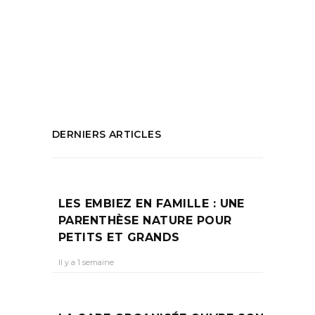
Rendez-vous artistique singulier
,
Salon
International de l'Art Contemporain
,
Salon
Parc Chanot
,
Siac Marseille
PARTAGEZ :
DERNIERS ARTICLES
LES EMBIEZ EN FAMILLE : UNE
PARENTHÈSE NATURE POUR
PETITS ET GRANDS
Il y a 1 semaine