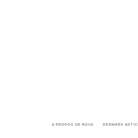
,
marseille
Rue Grignan nouvelle
adresse
A PROPOS DE NOUS
DERNIERS ARTIC