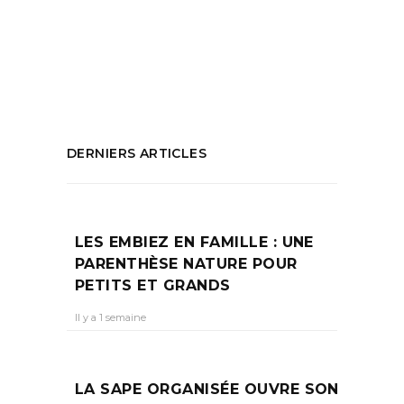
hyeres
,
restaurant hyeres
,
séjour court
hyeres
PARTAGEZ :
DERNIERS ARTICLES
LES EMBIEZ EN FAMILLE : UNE
PARENTHÈSE NATURE POUR
PETITS ET GRANDS
Il y a 1 semaine
LA SAPE ORGANISÉE OUVRE SON