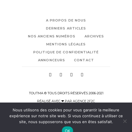
A PROPOS DE NOUS
DERNIERS ARTICLES
NOS ANCIENS NUMÉROS
ARCHIVES
MENTIONS LÉGALES
POLITIQUE DE CONFIDENTIALITÉ
ANNONCEURS
CONTACT
TOUTMA © TOUS DROITS RÉSERVÉS 2006-2021
RÉALISÉ AVEC ❤ PAR
AGENCE 2F2C
Nous utilisons des cookies pour vous garantir la meilleure
expérience sur notre site web. Si vous continuez à utiliser ce
site, nous supposerons que vous en êtes satisfait.
OK