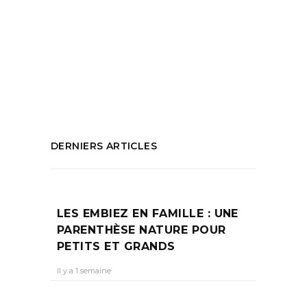
menstruelle
,
e-shop Okjo
,
emballage
réutilisable
,
Gaelle Zovi
,
Marseille vert
,
OKJÖ
,
produits écologiques
,
produits
ménagers Okjo
,
savon Okjo
,
tote baj Okjo
PARTAGEZ :
DERNIERS ARTICLES
LES EMBIEZ EN FAMILLE : UNE
PARENTHÈSE NATURE POUR
PETITS ET GRANDS
Il y a 1 semaine