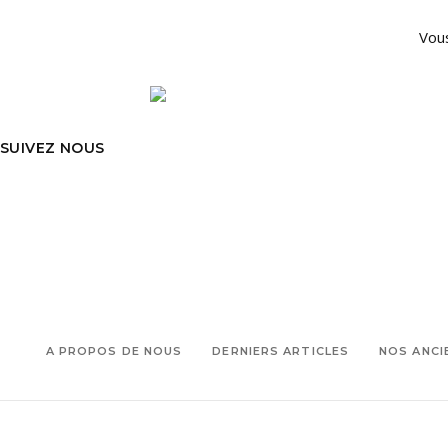
Vous
SUIVEZ NOUS
A PROPOS DE NOUS
DERNIERS ARTICLES
NOS ANCI